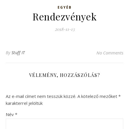
EGYÉB
Rendezvények
2018-11-13
By
Stuff IT
No Comments
VÉLEMÉNY, HOZZÁSZÓLÁS?
Az e-mail címet nem tesszük közzé.
A kötelező mezőket
*
karakterrel jelöltük
Név
*