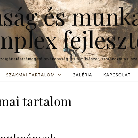
ság és munk
mplex fejleszt
szolgáltatást támogató tevékenység, és a művészet, szórakoztatás, sz
SZAKMAI TARTALOM
GALÉRIA
KAPCSOLAT
mai tartalom