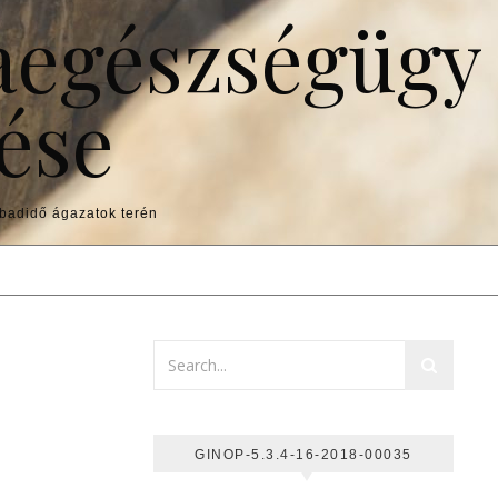
aegészségügy
ése
abadidő ágazatok terén
GINOP-5.3.4-16-2018-00035