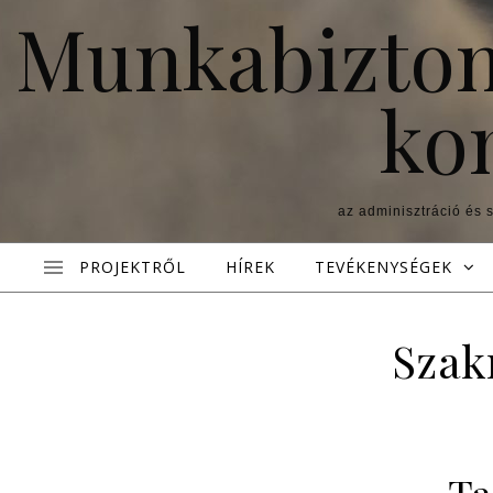
Skip to content
Munkabizton
ko
az adminisztráció és 
PROJEKTRŐL
HÍREK
TEVÉKENYSÉGEK
Szak