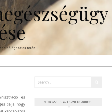
aegészségügy
ése
abadidő ágazatok terén
GINOP-5.3.4-16-2018-00035
es célja, hogy
al kapcsolatos