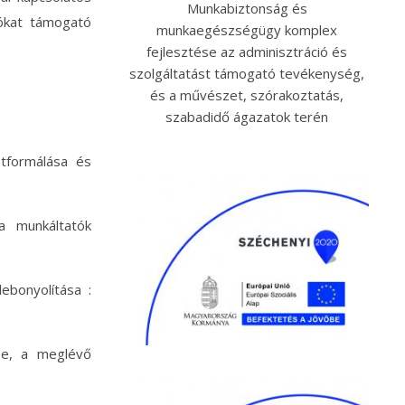
Munkabiztonság és
dókat támogató
munkaegészségügy komplex
fejlesztése az adminisztráció és
szolgáltatást támogató tevékenység,
és a művészet, szórakoztatás,
szabadidő ágazatok terén
etformálása és
a munkáltatók
ebonyolítása :
ése, a meglévő