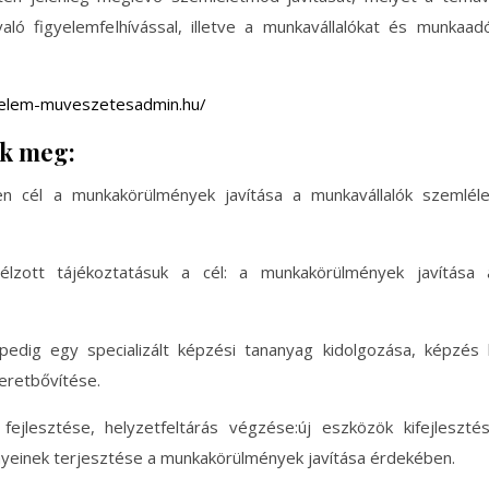
ló figyelemfelhívással, illetve a munkavállalókat és munkaa
elem-muveszetesadmin.hu/
uk meg:
en cél a munkakörülmények javítása a munkavállalók szemlél
ott tájékoztatásuk a cél: a munkakörülmények javítása 
dig egy specializált képzési tananyag kidolgozása, képzés l
eretbővítése.
fejlesztése, helyzetfeltárás végzése:új eszközök kifejleszt
nyeinek terjesztése a munkakörülmények javítása érdekében.