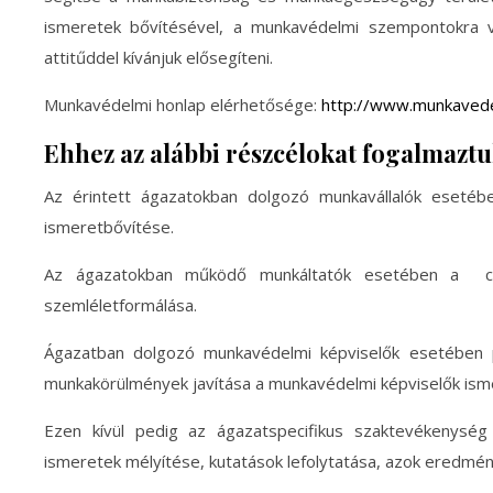
ismeretek bővítésével, a munkavédelmi szempontokra va
attitűddel kívánjuk elősegíteni.
Munkavédelmi honlap elérhetősége:
http://www.munkaved
Ehhez az alábbi részcélokat fogalmazt
Az érintett ágazatokban dolgozó munkavállalók esetéb
ismeretbővítése.
Az ágazatokban működő munkáltatók esetében a célz
szemléletformálása.
Ágazatban dolgozó munkavédelmi képviselők esetében pe
munkakörülmények javítása a munkavédelmi képviselők ism
Ezen kívül pedig az ágazatspecifikus szaktevékenység 
ismeretek mélyítése, kutatások lefolytatása, azok eredmé