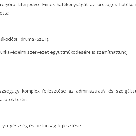
régióra kiterjedve. Ennek hatékonyságát az országos hatókör
otta:
űködési Fóruma (SzEF).
munkavédelmi szervezet együttműködésére is számíthattunk).
ségügy komplex fejlesztése az adminisztratív és szolgálta
azatok terén.
lyi egészség és biztonság fejlesztése