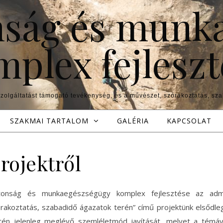
ság és munk
mplex fejleszt
szolgáltatást támogató tevékenység, és a művészet, szórakoztatás, sz
SZAKMAI TARTALOM
GALÉRIA
KAPCSOLAT
rojektről
akoztatás, szabadidő ágazatok terén” című projektünk elsődleg
én jelenleg meglévő szemléletmód javítását, melyet a témáv