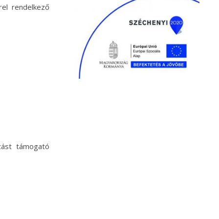
rel rendelkező
tást támogató